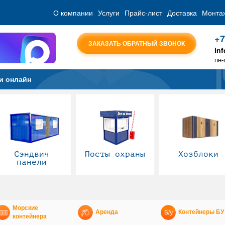
О компании
Услуги
Прайс-лист
Доставка
Монта
+7
ЗАКАЗАТЬ ОБРАТНЫЙ ЗВОНОК
in
пн-
и онлайн
Сэндвич
Посты охраны
Хозблоки
панели
Морские
Аренда
Контейнеры БУ
контейнера