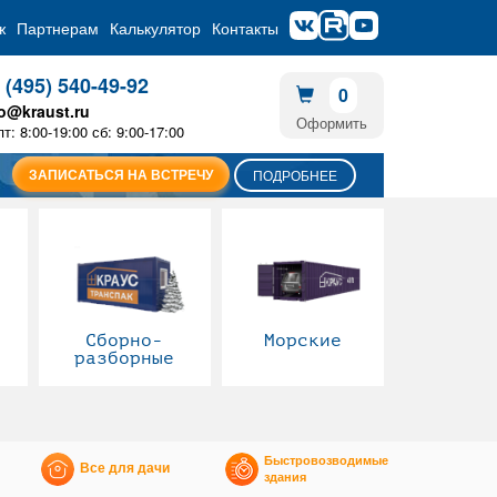
ж
Партнерам
Калькулятор
Контакты
 (495) 540-49-92
0
fo@kraust.ru
Оформить
пт: 8:00-19:00 сб: 9:00-17:00
ЗАПИСАТЬСЯ НА ВСТРЕЧУ
ПОДРОБНЕЕ
Сборно-
Морские
разборные
Быстровозводимые
Все для дачи
здания