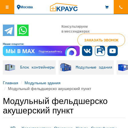
Перейти
Москва
к
основному
содержанию
Консультируем
в мессенджерах
ЗАКАЗАТЬ ЗВОНОК
Наши соцсети:
Блок контейнеры
Модульные здания
Главная
Модульные здания
Модульный фельдшерско акушерский пункт
Модульный фельдшерско
акушерский пункт
3D
Характеристики
Описание
Услуги
Сертификаты