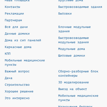
Наша площадка
Брусовые дома
Контакты
Быстровозводимые здания
Рекламации
Бытовки
Партнерам
Всё для дачи
Блочные модульные
здания
Дачные домики
Быстровозводимые
Дома из сип панелей
модульные здания
Каркасные дома
Модульные дома
КПП
Щитовые домики
Мобильные медицинские
пункты
Важный вопрос
Сборно-разборные блок
контейнеры
Дача
3D моделирование
Строительство
Выезд на объект
Хорошее решение
Мобильные медицинские
Это интересно
пункты
Назначение бытовок