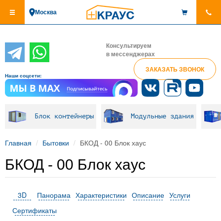
Перейти
Москва
к
основному
содержанию
Консультируем
в мессенджерах
ЗАКАЗАТЬ ЗВОНОК
Наши соцсети:
Блок контейнеры
Модульные здания
Главная
Бытовки
БКОД - 00 Блок хаус
БКОД - 00 Блок хаус
3D
Панорама
Характеристики
Описание
Услуги
Сертификаты