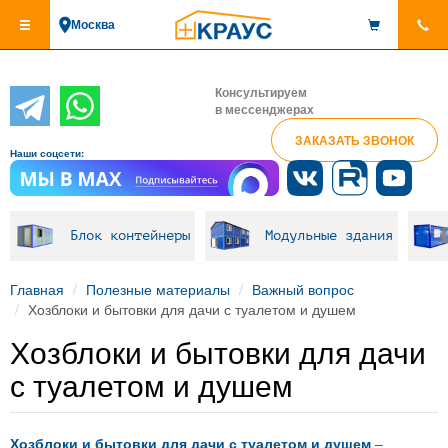
Перейти
Москва
к
основному
содержанию
Консультируем
в мессенджерах
ЗАКАЗАТЬ ЗВОНОК
Наши соцсети:
Блок контейнеры
Модульные здания
Главная
Полезные материалы
Важный вопрос
Хозблоки и бытовки для дачи с туалетом и душем
Хозблоки и бытовки для дачи
с туалетом и душем
Хозблоки и бытовки для дачи с туалетом и душем
–