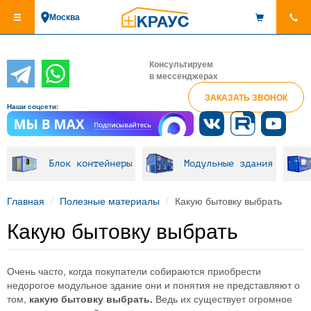
Перейти
Москва
к
основному
содержанию
Консультируем
в мессенджерах
ЗАКАЗАТЬ ЗВОНОК
Наши соцсети:
Блок контейнеры
Модульные здания
Главная
Полезные материалы
Какую бытовку выбрать
Какую бытовку выбрать
Очень часто, когда покупатели собираются приобрести
недорогое модульное здание они и понятия не представляют о
том,
какую бытовку выбрать.
Ведь их существует огромное