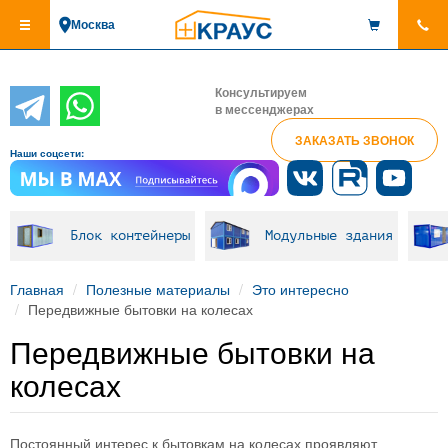
Перейти
Москва
к
основному
содержанию
Консультируем
в мессенджерах
ЗАКАЗАТЬ ЗВОНОК
Наши соцсети:
Блок контейнеры
Модульные здания
Главная
Полезные материалы
Это интересно
Передвижные бытовки на колесах
Передвижные бытовки на
колесах
Постоянный интерес к бытовкам на колесах проявляют