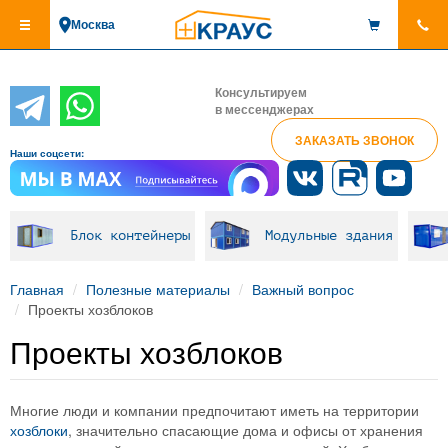
Перейти
Москва
к
основному
содержанию
Консультируем
в мессенджерах
ЗАКАЗАТЬ ЗВОНОК
Наши соцсети:
Блок контейнеры
Модульные здания
Главная
Полезные материалы
Важный вопрос
Проекты хозблоков
Проекты хозблоков
Многие люди и компании предпочитают иметь на территории
хозблоки
, значительно спасающие дома и офисы от хранения