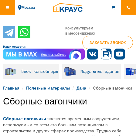
Перейти
Москва
к
основному
содержанию
Консультируем
в мессенджерах
ЗАКАЗАТЬ ЗВОНОК
Наши соцсети:
Блок контейнеры
Модульные здания
Главная
Полезные материалы
Дача
Сборные вагончики
Сборные вагончики
Сборные вагончики
являются временным сооружением,
используемым со всем его большим потенциалом в
строительстве и других сферах производства. Трудно себе