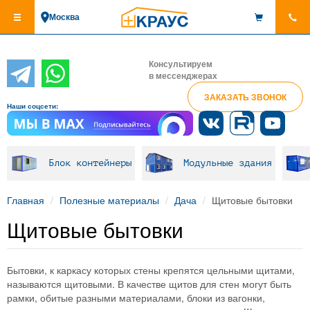
Перейти
Москва
к
основному
содержанию
Консультируем
в мессенджерах
ЗАКАЗАТЬ ЗВОНОК
Наши соцсети:
Блок контейнеры
Модульные здания
Главная
Полезные материалы
Дача
Щитовые бытовки
Щитовые бытовки
Бытовки, к каркасу которых стены крепятся цельными щитами,
называются щитовыми. В качестве щитов для стен могут быть
рамки, обитые разными материалами, блоки из вагонки,