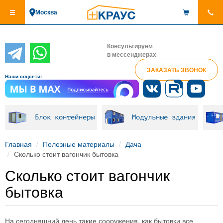
Перейти
Москва
к
основному
содержанию
Консультируем
в мессенджерах
ЗАКАЗАТЬ ЗВОНОК
Наши соцсети:
Блок контейнеры
Модульные здания
Главная
Полезные материалы
Дача
Сколько стоит вагончик бытовка
Сколько стоит вагончик
бытовка
На сегодняшний день такие сооружения, как бытовки все