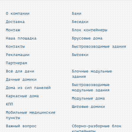
О компании
Бани
Доставка
Беседки
Монтаж
Блок контейнеры
Наша площадка
Брусовые дома
Контакты
Быстровозводимые здания
Рекламации
Бытовки
Партнерам
Всё для дачи
Блочные модульные
здания
Дачные домики
Быстровозводимые
Дома из сип панелей
модульные здания
Каркасные дома
Модульные дома
КПП
Щитовые домики
Мобильные медицинские
пункты
Важный вопрос
Сборно-разборные блок
контейнеры