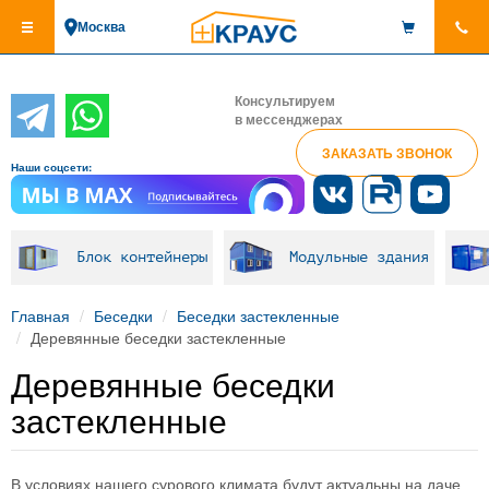
Перейти
Москва
к
основному
содержанию
Консультируем
в мессенджерах
ЗАКАЗАТЬ ЗВОНОК
Наши соцсети:
Блок контейнеры
Модульные здания
Главная
Беседки
Беседки застекленные
Деревянные беседки застекленные
Деревянные беседки
застекленные
В условиях нашего сурового климата будут актуальны на даче