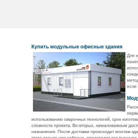
Купить модульные офисные здания
Для н
понят
испол
соеди
метод
если
Мод
Расс
первы
использованию сварочных технологий, срок изготовл
сложности проекта. Во-вторых, немаловажным досто
назначения. После доставки происходит монтаж зда
когда здание уже собрано, происходит его внешне