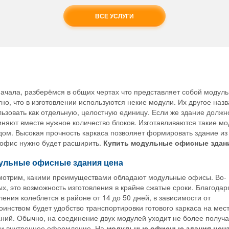
ВСЕ УСЛУГИ
ачала, разберёмся в общих чертах что представляет собой модуль
но, что в изготовлении используются некие модули. Их другое наз
ьзовать как отдельную, целостную единицу. Если же здание должн
няют вместе нужное количество блоков. Изготавливаются такие мо
ом. Высокая прочность каркаса позволяет формировать здание из д
 офис нужно будет расширить.
Купить модульные офисные здан
ульные офисные здания цена
мотрим, какими преимуществами обладают модульные офисы. Во-
х, это возможность изготовления в крайне сжатые сроки. Благодар
ения колеблется в районе от 14 до 50 дней, в зависимости от
инством будет удобство транспортировки готового каркаса на мес
ний. Обычно, на соединение двух модулей уходит не более получа
е и внутреннее оформление. На
модульные офисные здания цен