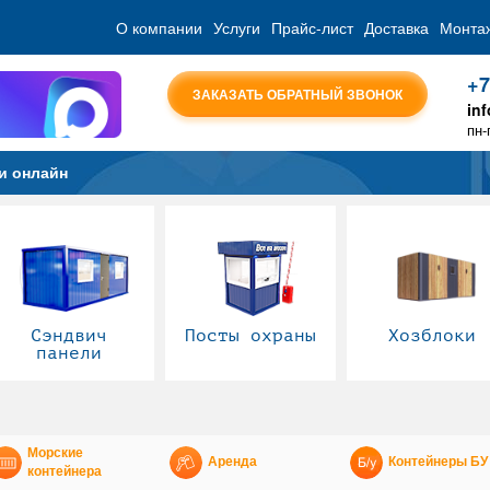
О компании
Услуги
Прайс-лист
Доставка
Монта
+7
ЗАКАЗАТЬ ОБРАТНЫЙ ЗВОНОК
in
пн-
и онлайн
Сэндвич
Посты охраны
Хозблоки
панели
Морские
Аренда
Контейнеры БУ
контейнера