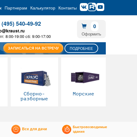
ж
Партнерам
Калькулятор
Контакты
 (495) 540-49-92
0
fo@kraust.ru
Оформить
пт: 8:00-19:00 сб: 9:00-17:00
ЗАПИСАТЬСЯ НА ВСТРЕЧУ
ПОДРОБНЕЕ
Сборно-
Морские
разборные
Быстровозводимые
Все для дачи
здания