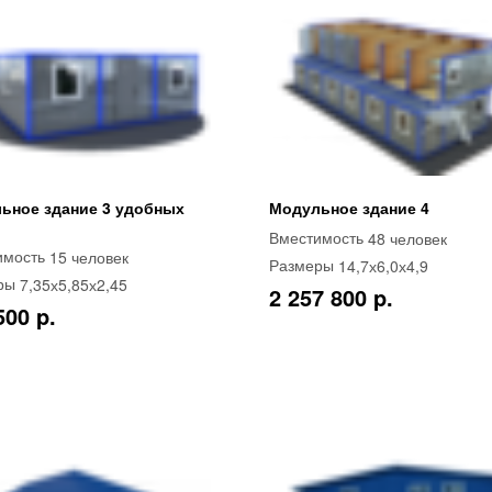
ьное здание 3 удобных
Модульное здание 4
48 человек
Вместимость
15 человек
имость
14,7х6,0х4,9
Размеры
7,35х5,85х2,45
ры
2 257 800 p.
500 p.