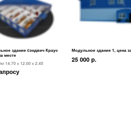
ьное здание cэндвич Краус
Модульное здание 1, цена з
на месте
25 000 p.
14.70 х 12.00 х 2.45
ры
апросу