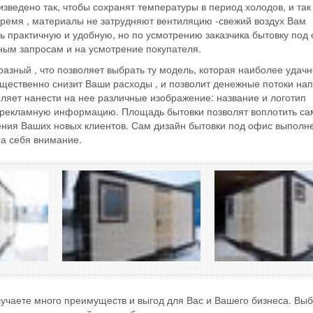
зведено так, чтобы сохранят температуры в период холодов, и так
время , материалы не затрудняют вентиляцию -свежий воздух Вам
ь практичную и удобную, но по усмотрению заказчика бытовку под
ным запросам и на усмотрение покупателя.
азный , что позволяет выбрать ту модель, которая наиболее удачн
щественно снизит Ваши расходы , и позволит денежные потоки нап
ляет нанести на нее различные изображение: название и логотип
и рекламную информацию. Площадь бытовки позволят воплотить с
ения Ваших новых клиентов. Сам дизайн бытовки под офис выполн
на себя внимание.
учаете много преимуществ и выгод для Вас и Вашего бизнеса. Выб