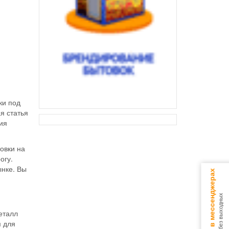
ки под
я статья
ия
овки на
огу.
ынке. Вы
Консультируем в мессенджерах
9.00 - 18.00 без выходных
металл
м для