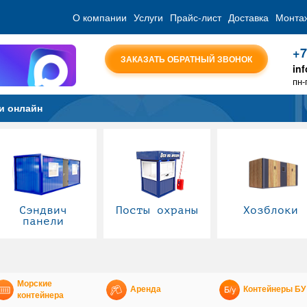
О компании
Услуги
Прайс-лист
Доставка
Монта
+7
ЗАКАЗАТЬ ОБРАТНЫЙ ЗВОНОК
in
пн-
и онлайн
Сэндвич
Посты охраны
Хозблоки
панели
Морские
Аренда
Контейнеры БУ
контейнера