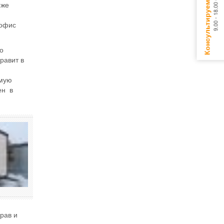
 же
 офис
о
равит в
амую
ен в
рав и