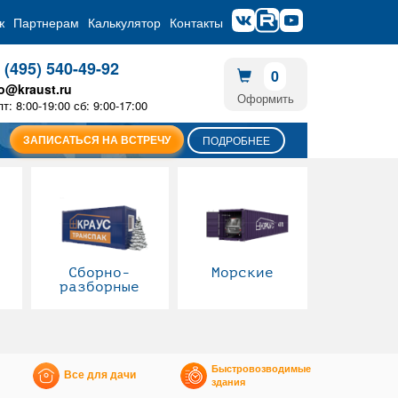
ж
Партнерам
Калькулятор
Контакты
 (495) 540-49-92
0
fo@kraust.ru
Оформить
пт: 8:00-19:00 сб: 9:00-17:00
ЗАПИСАТЬСЯ НА ВСТРЕЧУ
ПОДРОБНЕЕ
Сборно-
Морские
разборные
Быстровозводимые
Все для дачи
здания