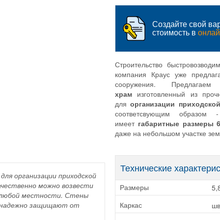
Создайте свой вар
стоимость в
онлай
Строительство быстровозводи
компания Краус уже предлага
сооружения. Предлаг
храм
изготовленный из проч
для
организации приходско
соответсвующим образом -
имеет
габаритные размеры 6.
даже на небольшом участке зем
Технические характери
для организации приходской
качественно можно возвести
5,
Размеры
в любой местности. Стены
й надежно защищают от
шв
Каркас