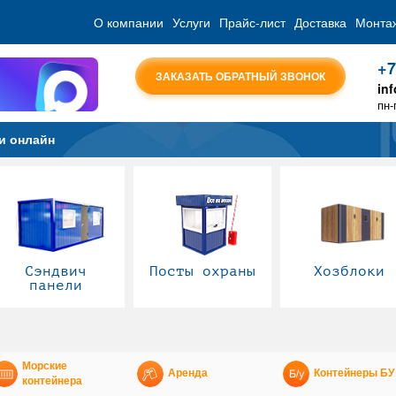
О компании
Услуги
Прайс-лист
Доставка
Монта
+7
ЗАКАЗАТЬ ОБРАТНЫЙ ЗВОНОК
in
пн-
и онлайн
Сэндвич
Посты охраны
Хозблоки
панели
Морские
Аренда
Контейнеры БУ
контейнера