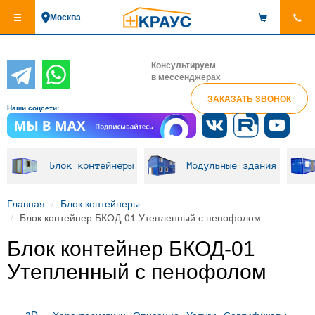
Перейти
Москва
к
основному
содержанию
Консультируем
в мессенджерах
ЗАКАЗАТЬ ЗВОНОК
Наши соцсети:
Блок контейнеры
Модульные здания
Главная
Блок контейнеры
Блок контейнер БКОД-01 Утепленный с пенофолом
Блок контейнер БКОД-01
Утепленный с пенофолом
3D
Характеристики
Описание
Услуги
Сертификаты