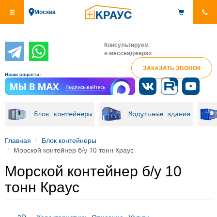
Перейти
Москва
к
основному
содержанию
Консультируем
в мессенджерах
ЗАКАЗАТЬ ЗВОНОК
Наши соцсети:
Блок контейнеры
Модульные здания
Главная
Блок контейнеры
Морской контейнер б/у 10 тонн Краус
Морской контейнер б/у 10
тонн Краус
3D
Характеристики
Описание
Услуги