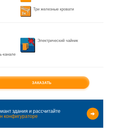
Три железные кровати
Электрический чайник
ь-канале
ЗАКАЗАТЬ
иант здания и рассчитайте
н конфигураторе