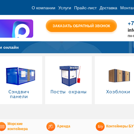
О компании
Услуги
Прайс-лист
Доставка
Монта
+7
ЗАКАЗАТЬ ОБРАТНЫЙ ЗВОНОК
in
пн-
и онлайн
Сэндвич
Посты охраны
Хозблоки
панели
Морские
Аренда
Контейнеры БУ
контейнера