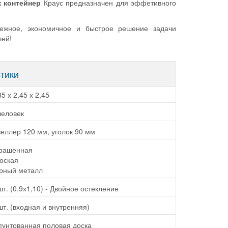
 контейнер
Краус предназначен для эффетивного
дежное, экономичное и быстрое решение задачи
лей!
стики
85 х 2,45 х 2,45
человек
еллер 120 мм, уголок 90 мм
рашенная
оская
рный металл
шт. (0,9х1,10) - Двойное остекление
шт. (входная и внутренняя)
унтованная половая доска