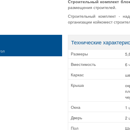
Строительный комплект
блок
размещения строителей.
Строительный комплект - на
организации койкомест строите
Технические характери
гол
5,
Размеры
6 
Вместимость
шв
Каркас
ок
Крыша
пл
че
1 
Окна
2 
Дверь
Шп
Пол