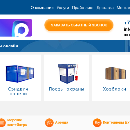
О компании
Услуги
Прайс-лист
Доставка
Монта
+7
ЗАКАЗАТЬ ОБРАТНЫЙ ЗВОНОК
in
пн-
и онлайн
Сэндвич
Посты охраны
Хозблоки
панели
Морские
Аренда
Контейнеры БУ
контейнера