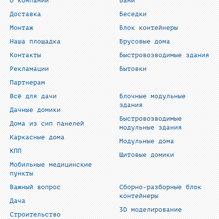
О компании
Бани
Доставка
Беседки
Монтаж
Блок контейнеры
Наша площадка
Брусовые дома
Контакты
Быстровозводимые здания
Рекламации
Бытовки
Партнерам
Всё для дачи
Блочные модульные
здания
Дачные домики
Быстровозводимые
Дома из сип панелей
модульные здания
Каркасные дома
Модульные дома
КПП
Щитовые домики
Мобильные медицинские
пункты
Важный вопрос
Сборно-разборные блок
контейнеры
Дача
3D моделирование
Строительство