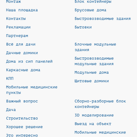
Монтаж
Блок контейнеры
Наша площадка
Брусовые дома
Контакты
Быстровозводимые здания
Рекламации
Бытовки
Партнерам
Всё для дачи
Блочные модульные
здания
Дачные домики
Быстровозводимые
Дома из сип панелей
модульные здания
Каркасные дома
Модульные дома
КПП
Щитовые домики
Мобильные медицинские
пункты
Важный вопрос
Сборно-разборные блок
контейнеры
Дача
3D моделирование
Строительство
Выезд на объект
Хорошее решение
Мобильные медицинские
Это интересно