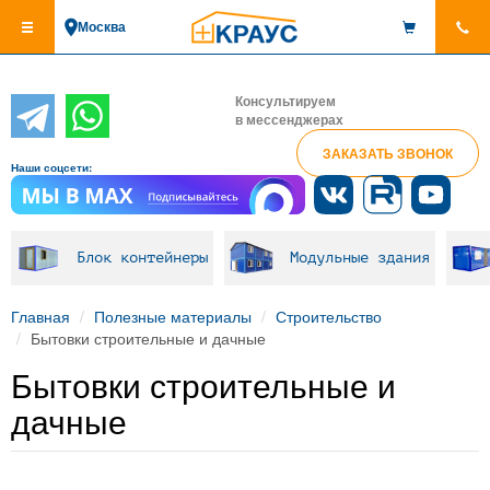
Перейти
Москва
к
основному
содержанию
Консультируем
в мессенджерах
ЗАКАЗАТЬ ЗВОНОК
Наши соцсети:
Блок контейнеры
Модульные здания
Главная
Полезные материалы
Строительство
Бытовки строительные и дачные
Бытовки строительные и
дачные