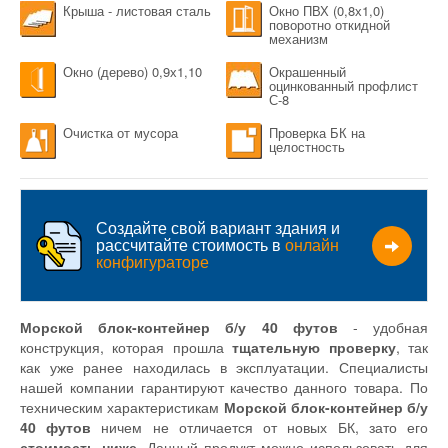
Крыша - листовая сталь
Окно ПВХ (0,8х1,0)
поворотно откидной
механизм
Окно (дерево) 0,9х1,10
Окрашенный
оцинкованный профлист
С-8
Очистка от мусора
Проверка БК на
целостность
Создайте свой вариант здания и
рассчитайте стоимость в
онлайн
конфигураторе
Морской блок-контейнер б/у 40 футов
- удобная
конструкция, которая прошла
тщательную проверку
, так
как уже ранее находилась в эксплуатации. Специалисты
нашей компании гарантируют качество данного товара. По
техническим характеристикам
Морской блок-контейнер б/у
40 футов
ничем не отличается от новых БК, зато его
стоимость ниже
. Данный продукт можно использовать для