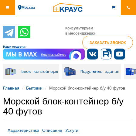
Перейти
Москва
к
основному
содержанию
Консультируем
в мессенджерах
ЗАКАЗАТЬ ЗВОНОК
Наши соцсети:
Блок контейнеры
Модульные здания
Главная
Бытовки
Морской блок-контейнер б/у 40 футов
Морской блок-контейнер б/у
40 футов
Характеристики
Описание
Услуги