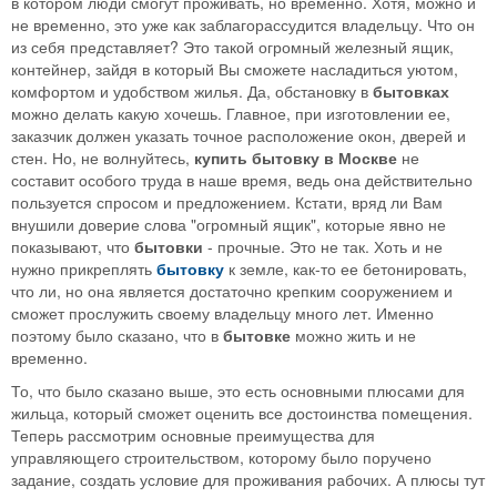
в котором люди смогут проживать, но временно. Хотя, можно и
не временно, это уже как заблагорассудится владельцу. Что он
из себя представляет? Это такой огромный железный ящик,
контейнер, зайдя в который Вы сможете насладиться уютом,
комфортом и удобством жилья. Да, обстановку в
бытовках
можно делать какую хочешь. Главное, при изготовлении ее,
заказчик должен указать точное расположение окон, дверей и
стен. Но, не волнуйтесь,
купить бытовку в Москве
не
составит особого труда в наше время, ведь она действительно
пользуется спросом и предложением. Кстати, вряд ли Вам
внушили доверие слова "огромный ящик", которые явно не
показывают, что
бытовки
- прочные. Это не так. Хоть и не
нужно прикреплять
бытовку
к земле, как-то ее бетонировать,
что ли, но она является достаточно крепким сооружением и
сможет прослужить своему владельцу много лет. Именно
поэтому было сказано, что в
бытовке
можно жить и не
временно.
То, что было сказано выше, это есть основными плюсами для
жильца, который сможет оценить все достоинства помещения.
Теперь рассмотрим основные преимущества для
управляющего строительством, которому было поручено
задание, создать условие для проживания рабочих. А плюсы тут