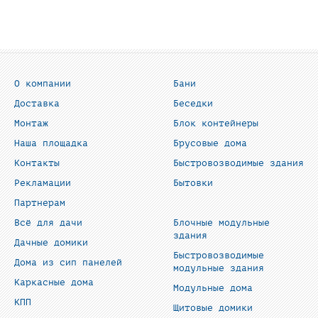
О компании
Бани
Доставка
Беседки
Монтаж
Блок контейнеры
Наша площадка
Брусовые дома
Контакты
Быстровозводимые здания
Рекламации
Бытовки
Партнерам
Всё для дачи
Блочные модульные
здания
Дачные домики
Быстровозводимые
Дома из сип панелей
модульные здания
Каркасные дома
Модульные дома
КПП
Щитовые домики