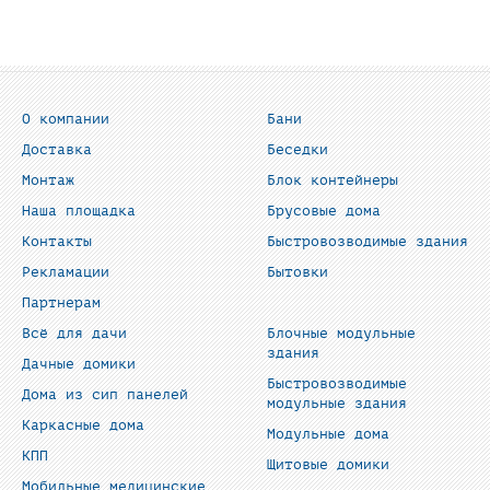
О компании
Бани
Доставка
Беседки
Монтаж
Блок контейнеры
Наша площадка
Брусовые дома
Контакты
Быстровозводимые здания
Рекламации
Бытовки
Партнерам
Всё для дачи
Блочные модульные
здания
Дачные домики
Быстровозводимые
Дома из сип панелей
модульные здания
Каркасные дома
Модульные дома
КПП
Щитовые домики
Мобильные медицинские