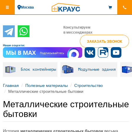
Перейти
Москва
к
основному
содержанию
Консультируем
в мессенджерах
ЗАКАЗАТЬ ЗВОНОК
Наши соцсети:
Блок контейнеры
Модульные здания
Главная
Полезные материалы
Строительство
Металлические строительные бытовки
Металлические строительные
бытовки
История
металлических строительных бытовок
весьма