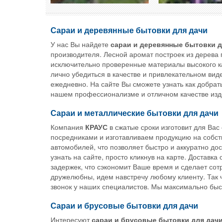
Сараи и деревянные бытовки для дачи
У нас Вы найдете
сараи
и
деревянные
бытовки
д
производителя. Лесной аромат построек из дерева 
исключительно проверенные материалы высокого к
лично убедиться в качестве и привлекательном вид
ежедневно. На сайте Вы сможете узнать как добрат
нашем профессионализме и отличном качестве изд
Сараи и металлические бытовки для дачи
Компания
КРАУС
в сжатые сроки изготовит для Вас
посредниками и изготавливаем продукцию на собс
автомобилей, что позволяет быстро и аккуратно до
узнать на сайте, просто кликнув на карте. Доставк
задержек, что сэкономит Ваше время и сделает со
дружелюбны, идем навстречу любому клиенту. Так 
звонок у наших специалистов. Мы максимально быс
Сараи и брусовые бытовки для дачи
Интересуют
сараи
и
брусовые
бытовки
для
дач