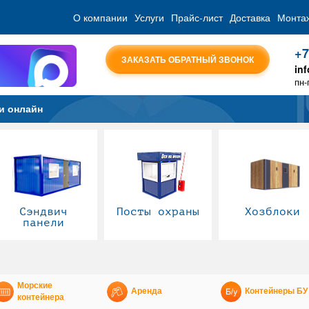
О компании
Услуги
Прайс-лист
Доставка
Монта
+7
ЗАКАЗАТЬ ОБРАТНЫЙ ЗВОНОК
in
пн-
и онлайн
Сэндвич
Посты охраны
Хозблоки
панели
Морские
Аренда
Контейнеры БУ
контейнера