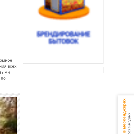
ромное
ния всех
овыми
 по
Консультируем в мессенджерах
9.00 - 18.00 без выходных