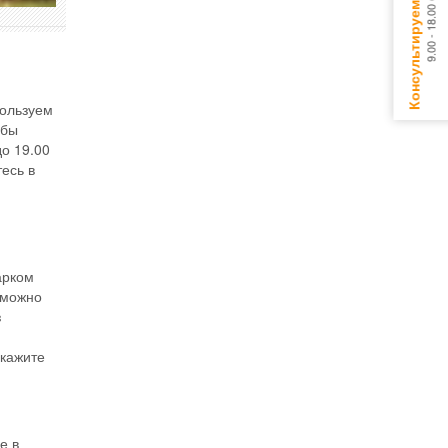
пользуем
обы
о 19.00
есь в
арком
 можно
з
акажите
е в