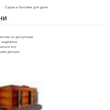
Сараи и бытовки для дачи
чи
чества по доступным
и надежное
маться его
ешим данную