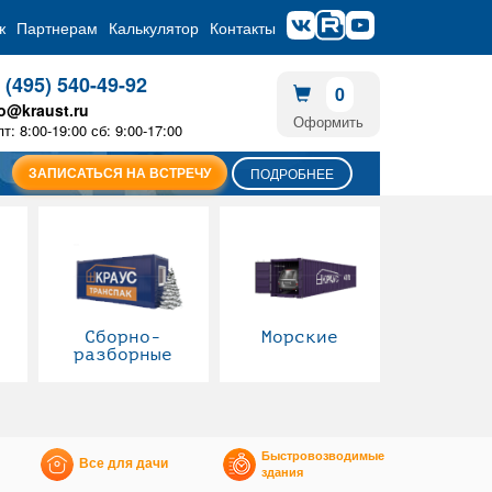
ж
Партнерам
Калькулятор
Контакты
 (495) 540-49-92
0
fo@kraust.ru
Оформить
пт: 8:00-19:00 сб: 9:00-17:00
ЗАПИСАТЬСЯ НА ВСТРЕЧУ
ПОДРОБНЕЕ
Сборно-
Морские
разборные
Быстровозводимые
Все для дачи
здания