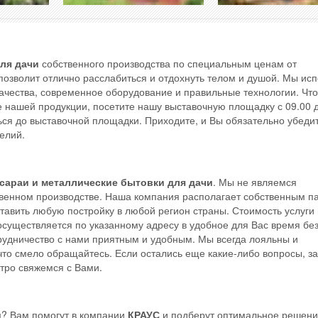
ля
дачи
собственного производства по специальным ценам от
позволит отлично расслабиться и отдохнуть телом и душой. Мы ис
ачества, современное оборудование и правильные технологии. Чт
е нашей продукции, посетите нашу выставочную площадку с 09.00 д
ься до выставочной площадки. Приходите, и Вы обязательно убедит
елий.
сараи
и
металлические
бытовки
для
дачи
. Мы не являемся
твенном производстве. Наша компания располагает собственным п
ставить любую постройку в любой регион страны. Стоимость услуги
а осуществляется по указанному адресу в удобное для Вас время бе
трудничество с нами приятным и удобным. Мы всегда лояльны и
что смело обращайтесь. Если остались еще какие-либо вопросы, з
тро свяжемся с Вами.
и
? Вам помогут в компании
КРАУС
и подберут оптимальное решени