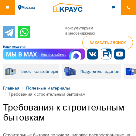
Перейти
Москва
к
основному
содержанию
Консультируем
в мессенджерах
ЗАКАЗАТЬ ЗВОНОК
Наши соцсети:
Блок контейнеры
Модульные здания
Главная
Полезные материалы
Требования к строительным бытовкам
Требования к строительным
бытовкам
Строительные бытовки получили широкое распространение на