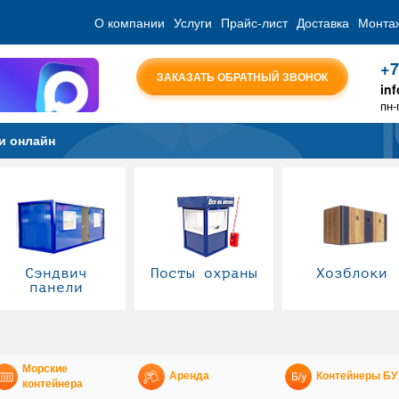
О компании
Услуги
Прайс-лист
Доставка
Монта
+7
ЗАКАЗАТЬ ОБРАТНЫЙ ЗВОНОК
in
пн-
и онлайн
Сэндвич
Посты охраны
Хозблоки
панели
Морские
Аренда
Контейнеры БУ
контейнера