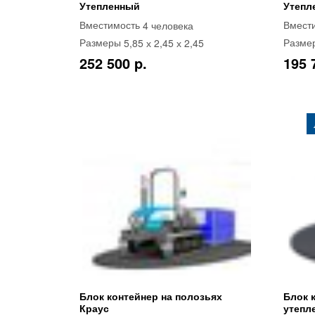
Утепленный
Утепл
4 человека
Вместимость
Вмест
5,85 х 2,45 х 2,45
Размеры
Разме
252 500 p.
195 
Блок контейнер на полозьях
Блок 
Краус
утепл