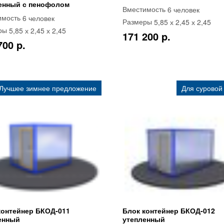
енный с пенофолом
6 человек
Вместимость
6 человек
имость
5,85 х 2,45 х 2,45
Размеры
5,85 х 2,45 х 2,45
ры
171 200 p.
700 p.
Лучшее зимнее предложение
Для суровой
контейнер БКОД-011
Блок контейнер БКОД-012
енный
утепленный