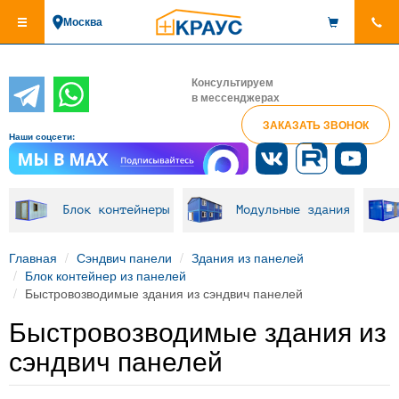
Перейти
Москва
к
основному
содержанию
Консультируем
в мессенджерах
ЗАКАЗАТЬ ЗВОНОК
Наши соцсети:
Блок контейнеры
Модульные здания
Главная
Сэндвич панели
Здания из панелей
Блок контейнер из панелей
Быстровозводимые здания из сэндвич панелей
Быстровозводимые здания из
сэндвич панелей