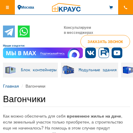
Перейти
Москва
к
основному
содержанию
Консультируем
в мессенджерах
ЗАКАЗАТЬ ЗВОНОК
Наши соцсети:
Блок контейнеры
Модульные здания
Главная
Вагончики
Вагончики
Как можно обеспечить для себя
временное жилье на даче
,
если земельный участок только приобретен, а строительство
еще не начиналось? На помощь в этом случае придут