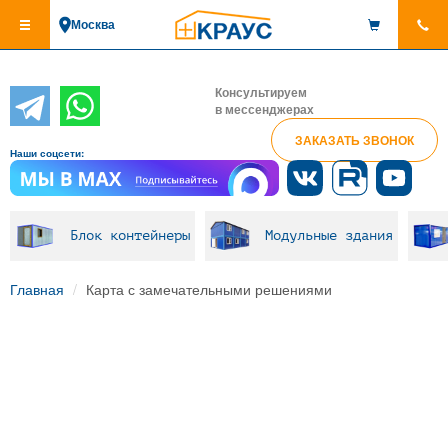
Перейти
Москва
к
основному
содержанию
Консультируем
в мессенджерах
ЗАКАЗАТЬ ЗВОНОК
Наши соцсети:
Блок контейнеры
Модульные здания
Главная
Карта с замечательными решениями