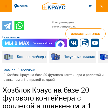
Перейти
Москва
к
основному
содержанию
Консультируем
в мессенджерах
ЗАКАЗАТЬ ЗВОНОК
Наши соцсети:
Блок контейнеры
Модульные здания
Главная
Хозблоки
Хозблок Краус на базе 20 футового контейнера с роллетой и
планкеном и 1 открытой секцией
Хозблок Краус на базе 20
футового контейнера с
роллетой и планкеном и 1