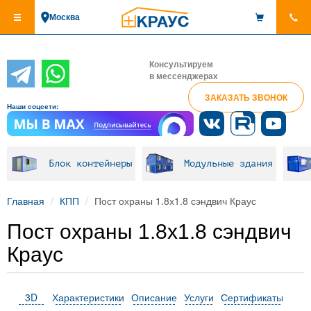
Перейти
Москва
к
основному
содержанию
Консультируем
в мессенджерах
ЗАКАЗАТЬ ЗВОНОК
Наши соцсети:
Блок контейнеры
Модульные здания
Главная
КПП
Пост охраны 1.8х1.8 сэндвич Краус
Пост охраны 1.8х1.8 сэндвич
Краус
3D
Характеристики
Описание
Услуги
Сертификаты