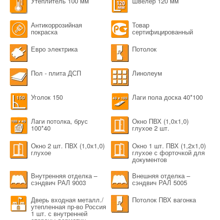
Утеплитель 100 мм
Швелер 120 мм
Антикоррозийная
Товар
покраска
сертифицированный
Евро электрика
Потолок
Пол - плита ДСП
Линолеум
Уголок 150
Лаги пола доска 40*100
Лаги потолка, брус
Окно ПВХ (1,0х1,0)
100*40
глухое 2 шт.
Окно 2 шт. ПВХ (1,0х1,0)
Окно 1 шт. ПВХ (1,2х1,0)
глухое
глухое с форточкой для
документов
Внутренняя отделка –
Внешняя отделка –
сэндвич РАЛ 9003
сэндвич РАЛ 5005
Дверь входная металл./
Потолок ПВХ вагонка
утепленная пр-во Россия
1 шт. с внутренней