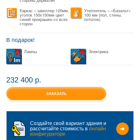
стороны дерматин
Каркас – швеллер 120мм,
Утеплитель – «Базальт»
уголок 150х150мм цвет
100 мм (пол, стены,
синий прокрашен со всех
потолок)
сторон
В подарок!
Лампы
Электрика
232 400 p.
ЗАКАЗАТЬ
Создайте свой вариант здания и
рассчитайте стоимость в
онлайн
конфигураторе