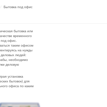
Бытовка под офис
ическая бытовка или
качестве временного
е под офис.
оваться таким офисом
иентируясь на нужды
о деловых людей:
орабы, необходимо
ружи деловую
трая установка
еских бытовок) для
ьного офиса по каким