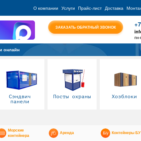
О компании
Услуги
Прайс-лист
Доставка
Монта
+7
ЗАКАЗАТЬ ОБРАТНЫЙ ЗВОНОК
in
пн-
и онлайн
Сэндвич
Посты охраны
Хозблоки
панели
Морские
Аренда
Контейнеры БУ
контейнера