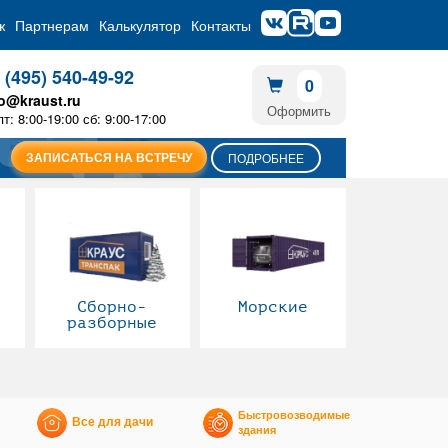
ж
Партнерам
Калькулятор
Контакты
 (495) 540-49-92
0
fo@kraust.ru
Оформить
пт: 8:00-19:00 сб: 9:00-17:00
ЗАПИСАТЬСЯ НА ВСТРЕЧУ
ПОДРОБНЕЕ
Сборно-
Морские
разборные
Быстровозводимые
Все для дачи
здания