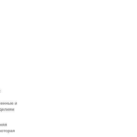
х
менные и
зделиям
шняя
которая