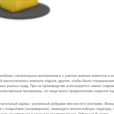
нейших строительных материалов и с учетом мнения клиентов и и
ей располагалось комната отдыха, другие, чтобы была специальная
мых разных нужд. При их производстве используются самые совре
качественные материалы, но чаще всего предпочтение отдается и
угольный каркас, усиленный ребрами жесткости и уголками. Вне
а с покрытием (полимерным), имеющего многослойную структуру, 
чность конструкции и хорошую теплоизоляцию. Офисная бытовка