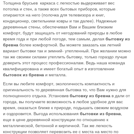
Толщина брусьев каркаса с легкостью выдерживает вес
потолка и стен, а также всех бытовых приборов, которые
опираются на него (полочка для телевизора и книг,
кондиционер, светильники ковры и так далее). Надежные
деревянные стены, обеспечивая Вам и Вашим близким
комфорт, будут защищать от негодований природы в любое
время года и при любой погоде, тем самым, делая
бытовку из
бревна
более комфортной. Вы можете заказать как летний
вариант бытовки так и зимний- утепленный. При желании можно
так же своими силами утеплить бытовку, только гораздо лучше
доверить этот процесс профессионалам. Ведь наша команда
квалифицирована и имеет богатый опыт в изготовлении
бытовок из бревна
и металла.
Если вы любите комфорт, экологичность компактность и
оригинальность то деревянная бытовка то, что Вам нужно для
полноценного отдыха. Установив
бытовку из бревна
в дали от
города, вы получаете возможность в любое удобное для вас
время, оказаться ближе к природе, подышать свежим воздухом
и оздоровится. Выгода использования
бытовки из бревна
,
еще в цене деревянной конструкции по отношению к
металлической, бетонной и кирпичной. Так же легкость
конструкции позволяет перевозить ее с места на место по