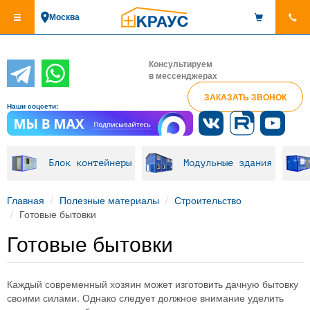
Перейти
Москва
к
основному
содержанию
Консультируем
в мессенджерах
ЗАКАЗАТЬ ЗВОНОК
Наши соцсети:
Блок контейнеры
Модульные здания
Главная
Полезные материалы
Строительство
Готовые бытовки
Готовые бытовки
Каждый современный хозяин может изготовить дачную бытовку
своими силами. Однако следует должное внимание уделить