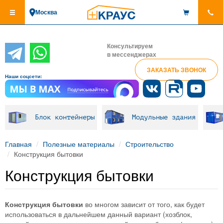
Перейти
Москва
к
основному
содержанию
Консультируем
в мессенджерах
ЗАКАЗАТЬ ЗВОНОК
Наши соцсети:
Блок контейнеры
Модульные здания
Главная
Полезные материалы
Строительство
Конструкция бытовки
Конструкция бытовки
Конструкция бытовки
во многом зависит от того, как будет
использоваться в дальнейшем данный вариант (хозблок,