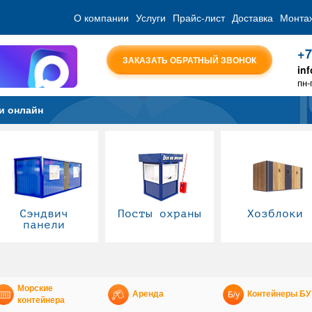
О компании
Услуги
Прайс-лист
Доставка
Монта
+7
ЗАКАЗАТЬ ОБРАТНЫЙ ЗВОНОК
in
пн-
и онлайн
Сэндвич
Посты охраны
Хозблоки
панели
Морские
Аренда
Контейнеры БУ
контейнера