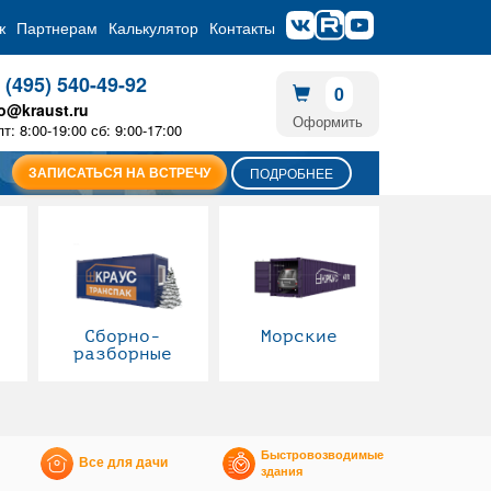
ж
Партнерам
Калькулятор
Контакты
 (495) 540-49-92
0
fo@kraust.ru
Оформить
пт: 8:00-19:00 сб: 9:00-17:00
ЗАПИСАТЬСЯ НА ВСТРЕЧУ
ПОДРОБНЕЕ
Сборно-
Морские
разборные
Быстровозводимые
Все для дачи
здания