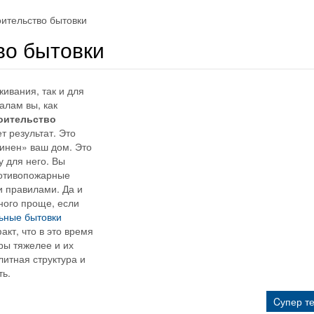
ительство бытовки
во бытовки
ивания, так и для
лам вы, как
оительство
т результат. Это
чинен» ваш дом. Это
 для него. Вы
ротивопожарные
и правилами. Да и
ного проще, если
ьные бытовки
кт, что в это время
ры тяжелее и их
литная структура и
ь.
Cупер т