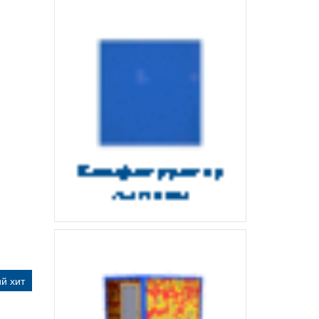
й хит