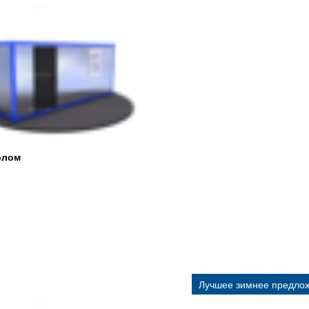
олом
Лучшее зимнее предло