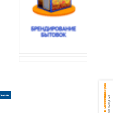
Консультируем в мессенджерах
жение
9.00 - 18.00 без выходных