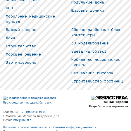
Модульные дома
КПП
Щитовые домики
Мобильные медицинские
пункты
Важный вопрос
Сборно-разборные блок
контейнеры
Дача
3D моделирование
Строительство
Выезд на объект
Хорошее решение
Мобильные медицинские
Это интересно
пункты
Назначение бытовок
Строительство гостиниц
ЭВРИСТИКА
так как хорошо
Производство и продажа бытовок.
Разработка и продвижение
Телефоны :
+7 (495) 540-49-92
г. Москва, ул. Маршала Федоренко д.15
E-mail:
info@kraust.ru
Пользовательское соглашение
и
Политика конфеденциальности
Информация на сайте не является публичной офертой