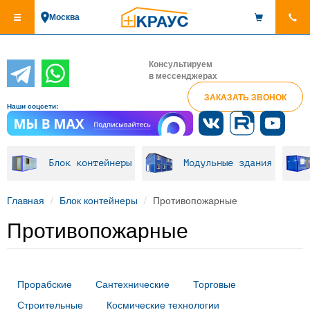
Перейти
Москва
к
основному
содержанию
Консультируем
в мессенджерах
ЗАКАЗАТЬ ЗВОНОК
Наши соцсети:
Блок контейнеры
Модульные здания
Главная
Блок контейнеры
Противопожарные
Противопожарные
Прорабские
Сантехнические
Торговые
Строительные
Космические технологии