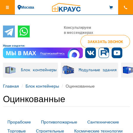
Перейти
Москва
к
основному
содержанию
Консультируем
в мессенджерах
ЗАКАЗАТЬ ЗВОНОК
Наши соцсети:
Блок контейнеры
Модульные здания
Главная
Блок контейнеры
Оцинкованные
Оцинкованные
Прорабские
Противопожарные
Сантехнические
Торговые
Строительные
Космические технологии