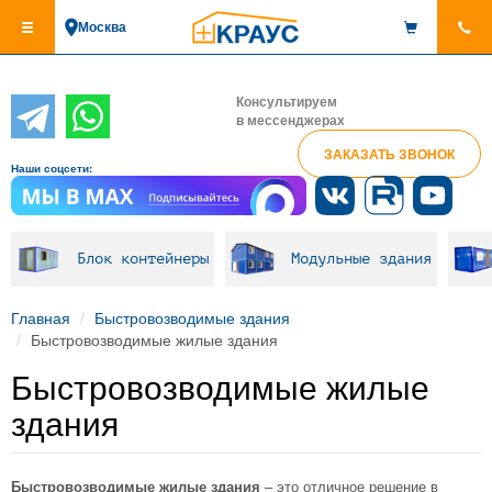
Перейти
Москва
к
основному
содержанию
Консультируем
в мессенджерах
ЗАКАЗАТЬ ЗВОНОК
Наши соцсети:
Блок контейнеры
Модульные здания
Главная
Быстровозводимые здания
Быстровозводимые жилые здания
Быстровозводимые жилые
здания
Быстровозводимые жилые здания
– это отличное решение в