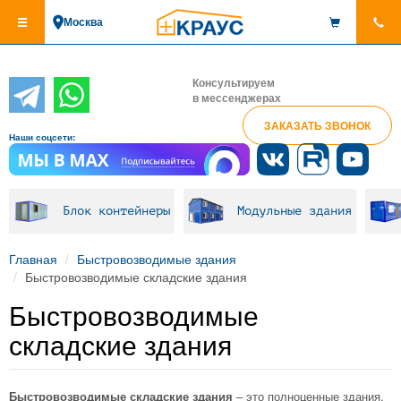
Перейти
Москва
к
основному
содержанию
Консультируем
в мессенджерах
ЗАКАЗАТЬ ЗВОНОК
Наши соцсети:
Блок контейнеры
Модульные здания
Главная
Быстровозводимые здания
Быстровозводимые складские здания
Быстровозводимые
складские здания
Быстровозводимые складские здания
– это полноценные здания,