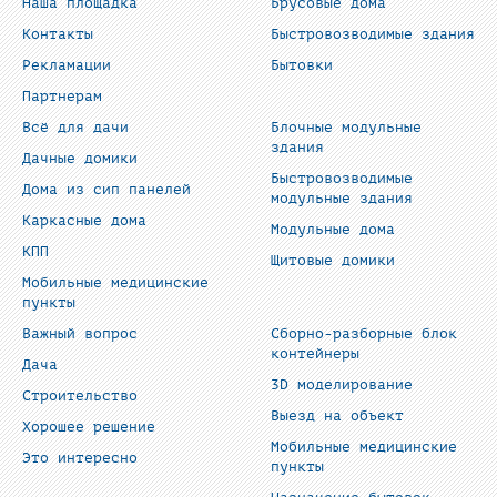
Наша площадка
Брусовые дома
Контакты
Быстровозводимые здания
Рекламации
Бытовки
Партнерам
Всё для дачи
Блочные модульные
здания
Дачные домики
Быстровозводимые
Дома из сип панелей
модульные здания
Каркасные дома
Модульные дома
КПП
Щитовые домики
Мобильные медицинские
пункты
Важный вопрос
Сборно-разборные блок
контейнеры
Дача
3D моделирование
Строительство
Выезд на объект
Хорошее решение
Мобильные медицинские
Это интересно
пункты