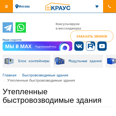
Перейти
Москва
к
основному
содержанию
Консультируем
в мессенджерах
ЗАКАЗАТЬ ЗВОНОК
Наши соцсети:
Блок контейнеры
Модульные здания
Главная
Быстровозводимые здания
Утепленные быстровозводимые здания
Утепленные
быстровозводимые здания