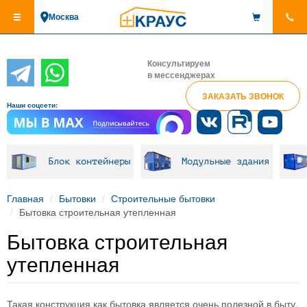
Перейти
Москва
к
основному
содержанию
Консультируем
в мессенджерах
ЗАКАЗАТЬ ЗВОНОК
Наши соцсети:
Блок контейнеры
Модульные здания
Главная
Бытовки
Строительные бытовки
Бытовка строительная утепленная
Бытовка строительная
утепленная
Такая конструкция как бытовка является очень полезной в быту.