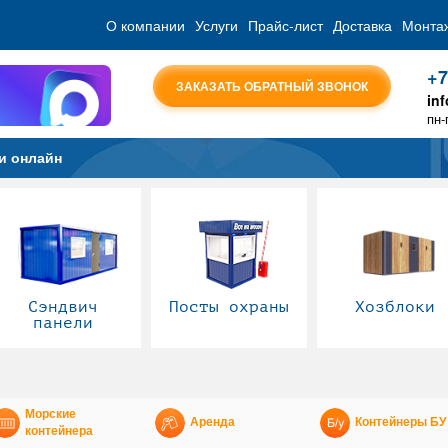
О компании
Услуги
Прайс-лист
Доставка
Монта
+7
ЗАКАЗАТЬ ОБРАТНЫЙ ЗВОНОК
in
пн-
и онлайн
Сэндвич
Посты охраны
Хозблоки
панели
Морские
Аренда
Контейнеры БУ
контейнера