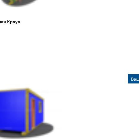
ная Краус
Ваш