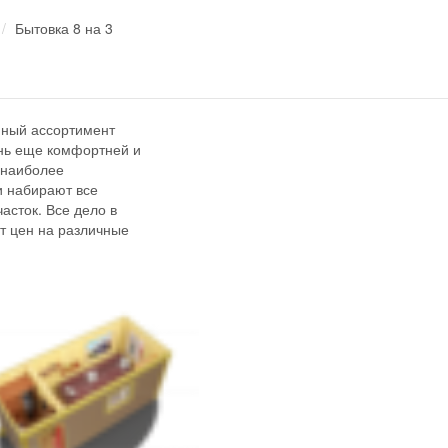
Бытовка 8 на 3
мный ассортимент
знь еще комфортней и
 наиболее
и набирают все
асток. Все дело в
т цен на различные