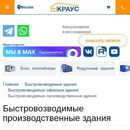
Перейти
Москва
к
основному
содержанию
Консультируем
в мессенджерах
ЗАКАЗАТЬ ЗВОНОК
Наши соцсети:
Блок контейнеры
Модульные здания
Главная
Быстровозводимые здания
Быстровозводимые офисные здания
Быстровозводимые производственные здания
Быстровозводимые
производственные здания