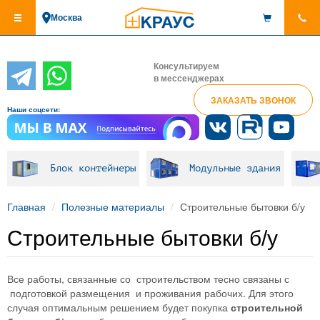
Перейти
Москва
к
основному
содержанию
Консультируем
в мессенджерах
ЗАКАЗАТЬ ЗВОНОК
Наши соцсети:
Блок контейнеры
Модульные здания
Главная
Полезные материалы
Строительные бытовки б/у
Строительные бытовки б/у
Все работы, связанные со строительством тесно связаны с
подготовкой размещения и проживания рабочих. Для этого
случая оптимальным решением будет покупка
строительной