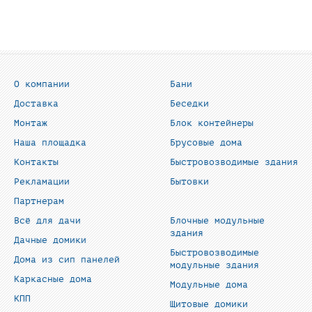
О компании
Бани
Доставка
Беседки
Монтаж
Блок контейнеры
Наша площадка
Брусовые дома
Контакты
Быстровозводимые здания
Рекламации
Бытовки
Партнерам
Всё для дачи
Блочные модульные
здания
Дачные домики
Быстровозводимые
Дома из сип панелей
модульные здания
Каркасные дома
Модульные дома
КПП
Щитовые домики