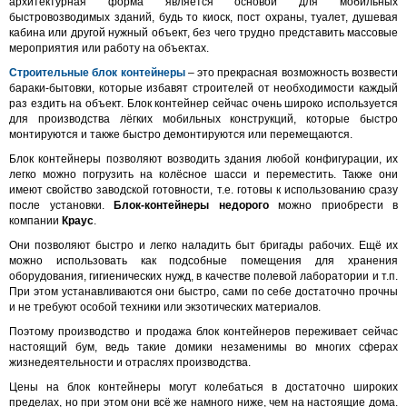
архитектурная форма является основой для мобильных
быстровозводимых зданий, будь то киоск, пост охраны, туалет, душевая
кабина или другой нужный объект, без чего трудно представить массовые
мероприятия или работу на объектах.
Строительные блок контейнеры
– это прекрасная возможность возвести
бараки-бытовки, которые избавят строителей от необходимости каждый
раз ездить на объект. Блок контейнер сейчас очень широко используется
для производства лёгких мобильных конструкций, которые быстро
монтируются и также быстро демонтируются или перемещаются.
Блок контейнеры позволяют возводить здания любой конфигурации, их
легко можно погрузить на колёсное шасси и переместить. Также они
имеют свойство заводской готовности, т.е. готовы к использованию сразу
после установки.
Блок-контейнеры недорого
можно приобрести в
компании
Краус
.
Они позволяют быстро и легко наладить быт бригады рабочих. Ещё их
можно использовать как подсобные помещения для хранения
оборудования, гигиенических нужд, в качестве полевой лаборатории и т.п.
При этом устанавливаются они быстро, сами по себе достаточно прочны
и не требуют особой техники или экзотических материалов.
Поэтому производство и продажа блок контейнеров переживает сейчас
настоящий бум, ведь такие домики незаменимы во многих сферах
жизнедеятельности и отраслях производства.
Цены на блок контейнеры могут колебаться в достаточно широких
пределах, но при этом они всё же намного ниже, чем на настоящие дома.