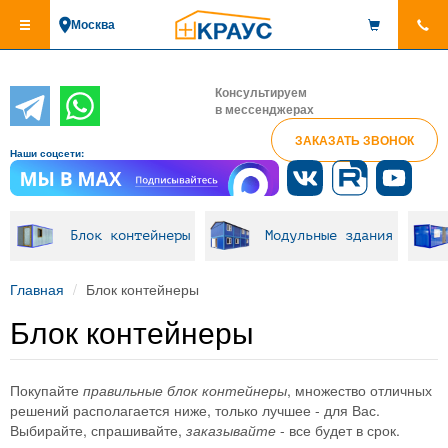
Перейти
Москва
к
основному
содержанию
Консультируем
в мессенджерах
ЗАКАЗАТЬ ЗВОНОК
Наши соцсети:
Блок контейнеры
Модульные здания
Главная
Блок контейнеры
Блок контейнеры
Покупайте
правильные блок контейнеры
, множество отличных
решений располагается ниже, только лучшее - для Вас.
Выбирайте, спрашивайте,
заказывайте
- все будет в срок.