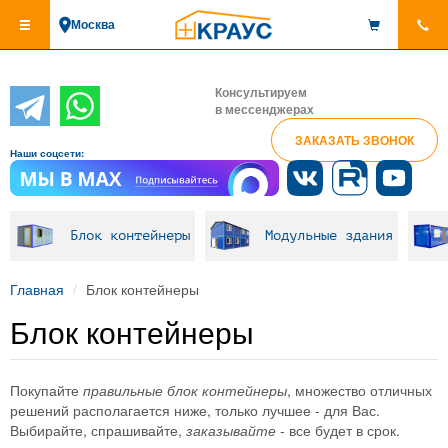
Перейти
Москва
к
основному
содержанию
Консультируем
в мессенджерах
ЗАКАЗАТЬ ЗВОНОК
Наши соцсети:
Блок контейнеры
Модульные здания
Главная
Блок контейнеры
Блок контейнеры
Покупайте
правильные блок контейнеры
, множество отличных
решений располагается ниже, только лучшее - для Вас.
Выбирайте, спрашивайте,
заказывайте
- все будет в срок.