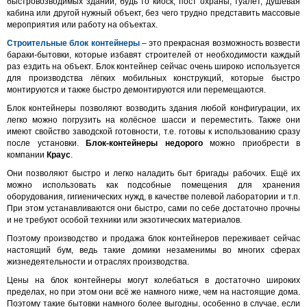
быстровозводимых зданий, будь то киоск, пост охраны, туалет, душевая
кабина или другой нужный объект, без чего трудно представить массовые
мероприятия или работу на объектах.
Строительные блок контейнеры
– это прекрасная возможность возвести
бараки-бытовки, которые избавят строителей от необходимости каждый
раз ездить на объект. Блок контейнер сейчас очень широко используется
для производства лёгких мобильных конструкций, которые быстро
монтируются и также быстро демонтируются или перемещаются.
Блок контейнеры позволяют возводить здания любой конфигурации, их
легко можно погрузить на колёсное шасси и переместить. Также они
имеют свойство заводской готовности, т.е. готовы к использованию сразу
после установки.
Блок-контейнеры недорого
можно приобрести в
компании
Краус
.
Они позволяют быстро и легко наладить быт бригады рабочих. Ещё их
можно использовать как подсобные помещения для хранения
оборудования, гигиенических нужд, в качестве полевой лаборатории и т.п.
При этом устанавливаются они быстро, сами по себе достаточно прочны
и не требуют особой техники или экзотических материалов.
Поэтому производство и продажа блок контейнеров переживает сейчас
настоящий бум, ведь такие домики незаменимы во многих сферах
жизнедеятельности и отраслях производства.
Цены на блок контейнеры могут колебаться в достаточно широких
пределах, но при этом они всё же намного ниже, чем на настоящие дома.
Поэтому такие бытовки намного более выгодны, особенно в случае, если